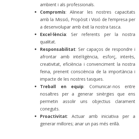
ambient i als professionals.
Compromís
: Alinear les nostres capacitats
amb la Missió, Propòsit i Visió de l’empresa per
a desenvolupar amb èxit la nostra tasca.
Excel·lència
: Ser referents per la nostra
qualitat.
Responsabilitat
: Ser capaços de respondre i
afrontar amb intel·ligència, esforç, interès,
creativitat, eficiència i convenciment la nostra
feina, prenent consciència de la importància i
impacte de les nostres tasques.
Treball en equip
: Comunicar-nos entre
nosaltres per a generar sinèrgies que ens
permetin assolir uns objectius clarament
coneguts.
Proactivitat
: Actuar amb iniciativa per a
generar millores; anar un pas més enllà.