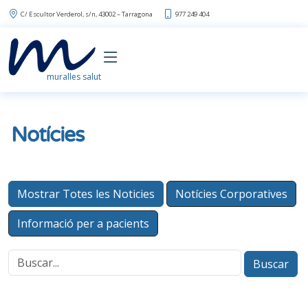
C/ Escultor Verderol, s/n, 43002 – Tarragona
977 249 404
muralles salut
Notícies
Mostrar Totes les Noticies
Notícies Corporatives
Informació per a pacients
Buscar