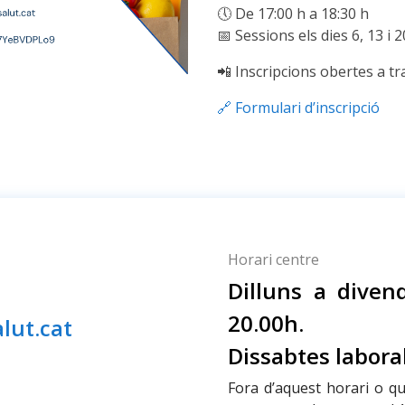
🕔 De 17:00 h a 18:30 h
📅 Sessions els dies 6, 13 i 2
📲 Inscripcions obertes a tra
🔗 Formulari d’inscripció
Horari centre
Dilluns a diven
20.00h.
lut.cat
Dissabtes labora
Fora d’aquest horari o q