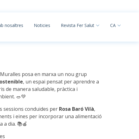
mb nosaltres
Noticies
Revista Fer Salut
CA
AP Muralles posa en marxa un nou grup
ostenible
, un espai pensat per aprendre a
ris de manera saludable, pràctica i
bient. 🥗💚
es sessions conduïdes per
Rosa Baró Vilà
,
ents i eines per incorporar una alimentació
a a dia. 📚🍎
les