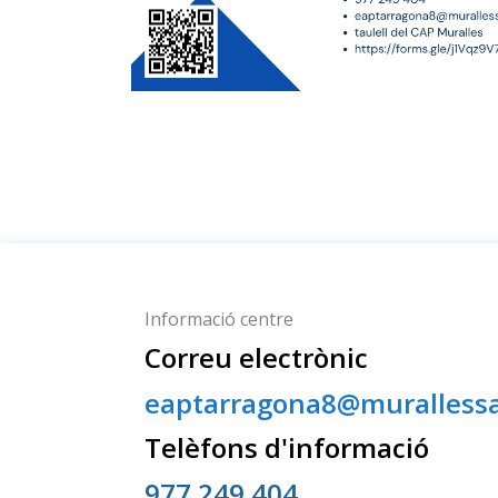
Informació centre
Correu electrònic
eaptarragona8@murallessa
Telèfons d'informació
977 249 404