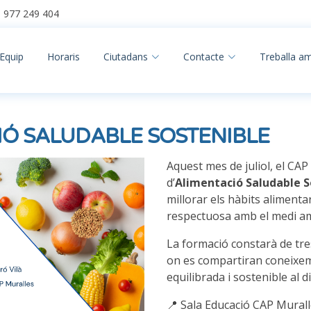
977 249 404
Equip
Horaris
Ciutadans
Contacte
Treballa a
IÓ SALUDABLE SOSTENIBLE
Aquest mes de juliol, el C
d’
Alimentació Saludable S
millorar els hàbits alimenta
respectuosa amb el medi am
La formació constarà de tr
on es compartiran coneixem
equilibrada i sostenible al di
📍 Sala Educació CAP Mural