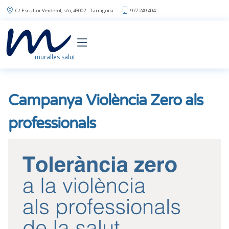
C/ Escultor Verderol, s/n, 43002 – Tarragona
977 249 404
muralles salut
Campanya Violència Zero als
professionals